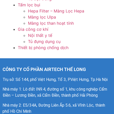
Tấm lọc bụi
Hepa Filter – Màng Lọc Hepa
Màng lọc Ulpa
Màng lọc than hoạt tính
Gia công cơ khí
Nội thất y tế
Tủ đựng dụng cụ
Thiết bị phòng chống dịch
CÔNG TY CỔ PHẦN AIRTECH THẾ LONG
Trụ sở: Số 144, phố Việt Hưng, Tổ 3, P.Việt Hưng, Tp.Hà Nội
Nhà máy 1
: Lô đất IN9.4, đường số 1, khu công nghiệp Cẩm
Điền – Lương Điền, xã Cẩm Điền, thành phố Hải Phòng
Nhà máy 2: E5/34A, Đường Liên Ấp 5.6, xã Vĩnh Lộc, thành
phố Hồ Chí Minh