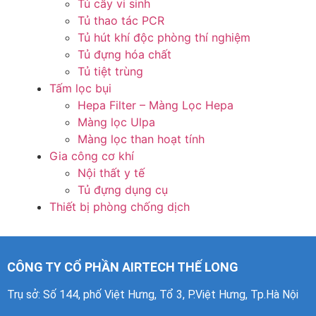
Tủ cấy vi sinh
Tủ thao tác PCR
Tủ hút khí độc phòng thí nghiệm
Tủ đựng hóa chất
Tủ tiệt trùng
Tấm lọc bụi
Hepa Filter – Màng Lọc Hepa
Màng lọc Ulpa
Màng lọc than hoạt tính
Gia công cơ khí
Nội thất y tế
Tủ đựng dụng cụ
Thiết bị phòng chống dịch
CÔNG TY CỔ PHẦN AIRTECH THẾ LONG
Trụ sở: Số 144, phố Việt Hưng, Tổ 3, P.Việt Hưng, Tp.Hà Nội