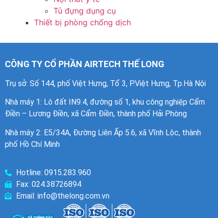
Tủ đựng dụng cụ
Thiết bị phòng chống dịch
CÔNG TY CỔ PHẦN AIRTECH THẾ LONG
Trụ sở: Số 144, phố Việt Hưng, Tổ 3, P.Việt Hưng, Tp.Hà Nội
Nhà máy 1
: Lô đất IN9.4, đường số 1, khu công nghiệp Cẩm
Điền – Lương Điền, xã Cẩm Điền, thành phố Hải Phòng
Nhà máy 2: E5/34A, Đường Liên Ấp 5.6, xã Vĩnh Lộc, thành
phố Hồ Chí Minh
Hotline: 0915.283.960
Fax: 024.38726894
Email: info@thelong.com.vn