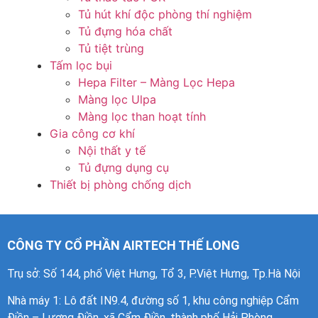
Tủ hút khí độc phòng thí nghiệm
Tủ đựng hóa chất
Tủ tiệt trùng
Tấm lọc bụi
Hepa Filter – Màng Lọc Hepa
Màng lọc Ulpa
Màng lọc than hoạt tính
Gia công cơ khí
Nội thất y tế
Tủ đựng dụng cụ
Thiết bị phòng chống dịch
CÔNG TY CỔ PHẦN AIRTECH THẾ LONG
Trụ sở: Số 144, phố Việt Hưng, Tổ 3, P.Việt Hưng, Tp.Hà Nội
Nhà máy 1
: Lô đất IN9.4, đường số 1, khu công nghiệp Cẩm
Điền – Lương Điền, xã Cẩm Điền, thành phố Hải Phòng