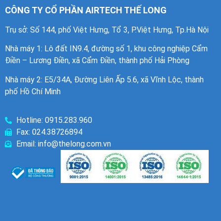
CÔNG TY CỔ PHẦN AIRTECH THẾ LONG
Trụ sở: Số 144, phố Việt Hưng, Tổ 3, P.Việt Hưng, Tp.Hà Nội
Nhà máy 1
: Lô đất IN9.4, đường số 1, khu công nghiệp Cẩm
Điền – Lương Điền, xã Cẩm Điền, thành phố Hải Phòng
Nhà máy 2: E5/34A, Đường Liên Ấp 5.6, xã Vĩnh Lộc, thành
phố Hồ Chí Minh
Hotline: 0915.283.960
Fax: 024.38726894
Email: info@thelong.com.vn