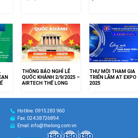
A
THÔNG BÁO NGHỈ LỄ
THƯ MỜI THAM GIA
EAN
QUỐC KHÁNH 2/9/2025 –
TRIỂN LÃM AT EXPO
Ế
AIRTECH THẾ LONG
2025
Hotline: 0915.283.960
Fax: 024.38726894
Email: info@thelong.com.vn