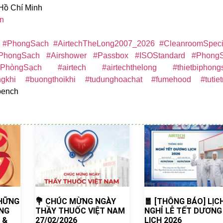
 Hồ Chí Minh
vn
#PhongSach
#AirtechTheLong2007_2026
#CleanroomSpecia
iPhongSach
#Airshower
#Passbox
#ISOStandard
#Phong
iPhòngSạch
#airtech
#airtechthelong
#thietbiphong
gkhi
#buongthoikhi
#tudunghoachat
#fumehood
#tutie
bench
NHỮNG
💐 CHÚC MỪNG NGÀY
🧧 [THÔNG BÁO] LỊC
NG
THẦY THUỐC VIỆT NAM
NGHỈ LỄ TẾT DƯƠNG
 &
27/02/2026
LỊCH 2026