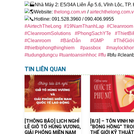
Nhà Máy 2: E5/34A Liên Ấp 5.6, Vĩnh Lộc, TP.
Website:
thelong.com.vn
/
airtechthelong.com.
Hotline: 091.528.3960 / 090.406.9955
#AirtechTheLong
#19NamThanhLap
#Cleanroom
#CleanroomSolutions
#PhongSachYTe
#ThietB
#Cleanroom
#BánDẫn
#GMP
#ThếGiớ
#thietbiphongthinghiem
#passbox
#maylockhon
#tudungdungcu
#tuantoansinhhoc
#ffu
#bfu #clean
TIN LIÊN QUAN
[THÔNG BÁO] LỊCH NGHỈ
[8/3] – TÔN VINH 
LỄ GIỖ TỔ HÙNG VƯƠNG,
“BÔNG HỒNG” TRO
GIẢI PHÓNG MIỀN NAM
THẾ GIỚI KỸ THUẬT