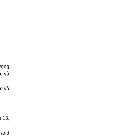
vọng
ác và
c và
 13,
 and