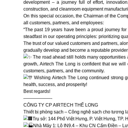
development – ​​a journey full of effort, innovatio
construction, and cleanroom equipment manufacturi
On this special occasion, the Chairman of the Co
all customers, partners, and employees:
“The past 19 years have been a proud journey for
steadfast in our operating principles: prioritizing q
The trust of our valued customers and partners, alon
gradually develop and become a reputable provider
The road ahead still holds many opportunities an
growth, Airtech The Long is confident that we will
customers, partners, and the community.
Wishing Airtech The Long continued strong gr
health, success, and prosperity!
Best regards!
——————-
CÔNG TY CP AIRTECH THẾ LONG
Thiết bị phòng sạch – Công nghệ sạch cho tương l
Trụ sở: 144 Phố Việt Hưng, P. Việt Hưng, TP. 
Nhà Máy 1: Lô IN9.4 – Khu CN Cẩm Điền – Lư