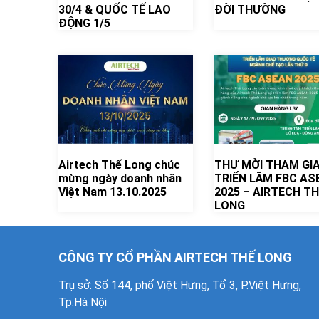
30/4 & QUỐC TẾ LAO
ĐỜI THƯỜNG
ĐỘNG 1/5
Airtech Thế Long chúc
THƯ MỜI THAM GI
mừng ngày doanh nhân
TRIỂN LÃM FBC AS
Việt Nam 13.10.2025
2025 – AIRTECH TH
LONG
CÔNG TY CỔ PHẦN AIRTECH THẾ LONG
Trụ sở: Số 144, phố Việt Hưng, Tổ 3, P.Việt Hưng,
Tp.Hà Nội