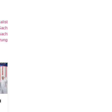
list
Sach
sach
trung
H