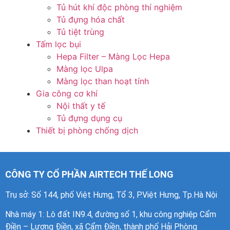
Tủ hút khí độc phòng thí nghiệm
Tủ đựng hóa chất
Tủ tiệt trùng
Tấm lọc bụi
Hepa Filter – Màng Lọc Hepa
Màng lọc Ulpa
Màng lọc than hoạt tính
Gia công cơ khí
Nội thất y tế
Tủ đựng dụng cụ
Thiết bị phòng chống dịch
CÔNG TY CỔ PHẦN AIRTECH THẾ LONG
Trụ sở: Số 144, phố Việt Hưng, Tổ 3, P.Việt Hưng, Tp.Hà Nội
Nhà máy 1
: Lô đất IN9.4, đường số 1, khu công nghiệp Cẩm
Điền – Lương Điền, xã Cẩm Điền, thành phố Hải Phòng