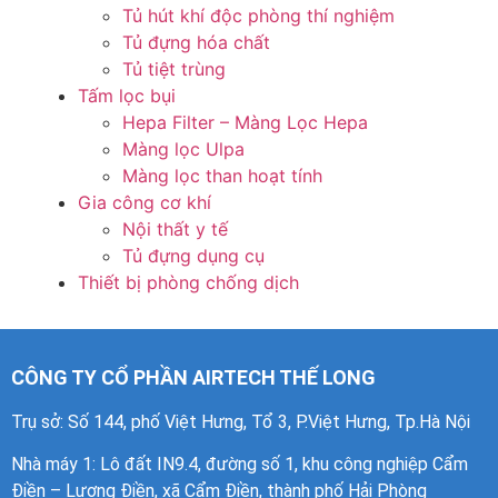
Tủ hút khí độc phòng thí nghiệm
Tủ đựng hóa chất
Tủ tiệt trùng
Tấm lọc bụi
Hepa Filter – Màng Lọc Hepa
Màng lọc Ulpa
Màng lọc than hoạt tính
Gia công cơ khí
Nội thất y tế
Tủ đựng dụng cụ
Thiết bị phòng chống dịch
CÔNG TY CỔ PHẦN AIRTECH THẾ LONG
Trụ sở: Số 144, phố Việt Hưng, Tổ 3, P.Việt Hưng, Tp.Hà Nội
Nhà máy 1
: Lô đất IN9.4, đường số 1, khu công nghiệp Cẩm
Điền – Lương Điền, xã Cẩm Điền, thành phố Hải Phòng