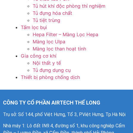
Tủ hút khí độc phòng thí nghiệm
Tủ đựng hóa chất
Tủ tiệt trùng
Tấm lọc bụi
Hepa Filter – Màng Lọc Hepa
Màng lọc Ulpa
Màng lọc than hoạt tính
Gia công cơ khí
Nội thất y tế
Tủ đựng dụng cụ
Thiết bị phòng chống dịch
CÔNG TY CỔ PHẦN AIRTECH THẾ LONG
Trụ sở: Số 144, phố Việt Hưng, Tổ 3, P.Việt Hưng, Tp.Hà Nội
Nhà máy 1
: Lô đất IN9.4, đường số 1, khu công nghiệp Cẩm
Điền – Lương Điền, xã Cẩm Điền, thành phố Hải Phòng