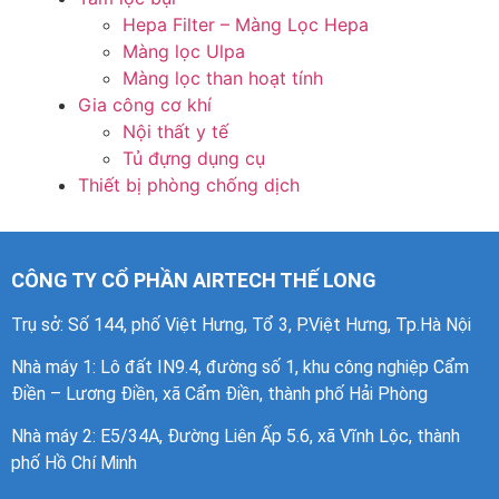
Hepa Filter – Màng Lọc Hepa
Màng lọc Ulpa
Màng lọc than hoạt tính
Gia công cơ khí
Nội thất y tế
Tủ đựng dụng cụ
Thiết bị phòng chống dịch
CÔNG TY CỔ PHẦN AIRTECH THẾ LONG
Trụ sở: Số 144, phố Việt Hưng, Tổ 3, P.Việt Hưng, Tp.Hà Nội
Nhà máy 1
: Lô đất IN9.4, đường số 1, khu công nghiệp Cẩm
Điền – Lương Điền, xã Cẩm Điền, thành phố Hải Phòng
Nhà máy 2: E5/34A, Đường Liên Ấp 5.6, xã Vĩnh Lộc, thành
phố Hồ Chí Minh