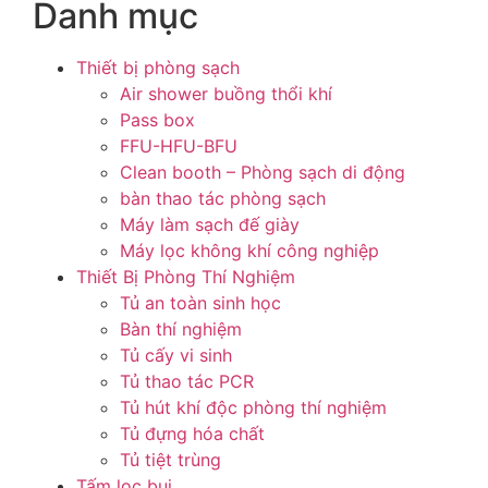
Danh mục
Thiết bị phòng sạch
Air shower buồng thổi khí
Pass box
FFU-HFU-BFU
Clean booth – Phòng sạch di động
bàn thao tác phòng sạch
Máy làm sạch đế giày
Máy lọc không khí công nghiệp
Thiết Bị Phòng Thí Nghiệm
Tủ an toàn sinh học
Bàn thí nghiệm
Tủ cấy vi sinh
Tủ thao tác PCR
Tủ hút khí độc phòng thí nghiệm
Tủ đựng hóa chất
Tủ tiệt trùng
Tấm lọc bụi