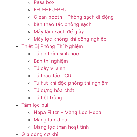
Pass box
FFU-HFU-BFU
Clean booth – Phòng sạch di động
bàn thao tác phòng sạch
Máy làm sạch đế giày
Máy lọc không khí công nghiệp
Thiết Bị Phòng Thí Nghiệm
Tủ an toàn sinh học
Bàn thí nghiệm
Tủ cấy vi sinh
Tủ thao tác PCR
Tủ hút khí độc phòng thí nghiệm
Tủ đựng hóa chất
Tủ tiệt trùng
Tấm lọc bụi
Hepa Filter – Màng Lọc Hepa
Màng lọc Ulpa
Màng lọc than hoạt tính
Gia công cơ khí