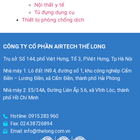
Nội thất y tế
Tủ đựng dụng cụ
Thiết bị phòng chống dịch
CÔNG TY CỔ PHẦN AIRTECH THẾ LONG
Trụ sở: Số 144, phố Việt Hưng, Tổ 3, P.Việt Hưng, Tp.Hà Nội
Nhà máy 1
: Lô đất IN9.4, đường số 1, khu công nghiệp Cẩm
Điền – Lương Điền, xã Cẩm Điền, thành phố Hải Phòng
Nhà máy 2: E5/34A, Đường Liên Ấp 5.6, xã Vĩnh Lộc, thành
phố Hồ Chí Minh
Hotline: 0915.283.960
Fax: 024.38726894
Email: info@thelong.com.vn