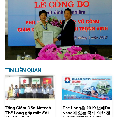
TIN LIÊN QUAN
Tổng Giám Đốc Airtech
The Long은 2019 년에Da
Thế Long gặp mặt đối
Nang에 있는 국제 의학 전