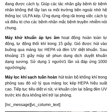
đang được cách ly. Giúp các tác nhân gây bệnh từ bệnh
nhân không thể lây lan ra môi trường bên ngoài nhờ hệ
thống lọc ULPA kép. Ứng dụng rộng rãi trong việc cách ly
và điều trị cho các bệnh nhân mắc bệnh truyền nhiễm nói
chung.
Máy khử khuẩn áp lực âm
hoạt động hoàn toàn tự
động, tự động thổi khí trong 15 giây. Gió được hút vào
buồng qua màng lọc HEPA và đèn UV diệt khuẩn. Sau
khoảng 15 giây máy sẽ phun dung dịch duyệt khuẩn
dạng sương. Sử dụng 1 người/1 lần và đáp ứng 1000
người/ngày.
Máy lọc khí sạch tuần hoàn
hút toàn bộ không khí trong
phòng sau đó xử lý qua màng lọc kép HEPA hiệu suất
cao. Tiếp tục tiêu diệt vi rút, vi khuẩn còn lại bằng đèn UV
trước khi đưa không khí trở lại phòng.
[/vc_message][vc_column_text]