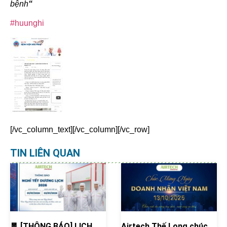
bệnh
“
#huunghi
[/vc_column_text][/vc_column][/vc_row]
TIN LIÊN QUAN
🧧 [THÔNG BÁO] LỊCH
Airtech Thế Long chúc