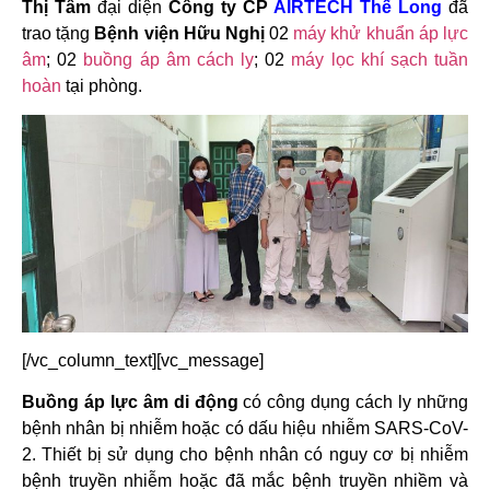
Thị Tâm
đại diện
Công ty CP
AIRTECH Thế Long
đã
trao tặng
Bệnh viện Hữu Nghị
02
máy khử khuẩn áp lực
âm
; 02
buồng áp âm cách ly
; 02
máy lọc khí sạch tuần
hoàn
tại phòng.
[/vc_column_text][vc_message]
Buồng áp lực âm di động
có công dụng cách ly những
bệnh nhân bị nhiễm hoặc có dấu hiệu nhiễm SARS-CoV-
2. Thiết bị sử dụng cho bệnh nhân có nguy cơ bị nhiễm
bệnh truyền nhiễm hoặc đã mắc bệnh truyền nhiềm và