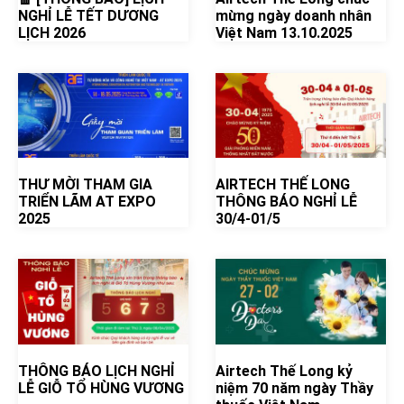
NGHỈ LỄ TẾT DƯƠNG
mừng ngày doanh nhân
LỊCH 2026
Việt Nam 13.10.2025
THƯ MỜI THAM GIA
AIRTECH THẾ LONG
TRIỂN LÃM AT EXPO
THÔNG BÁO NGHỈ LỄ
2025
30/4-01/5
THÔNG BÁO LỊCH NGHỈ
Airtech Thế Long kỷ
LỄ GIỖ TỔ HÙNG VƯƠNG
niệm 70 năm ngày Thầy