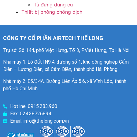
Tủ đựng dụng cụ
Thiết bị phòng chống dịch
CÔNG TY CỔ PHẦN AIRTECH THẾ LONG
Trụ sở: Số 144, phố Việt Hưng, Tổ 3, P.Việt Hưng, Tp.Hà Nội
Nhà máy 1
: Lô đất IN9.4, đường số 1, khu công nghiệp Cẩm
Điền – Lương Điền, xã Cẩm Điền, thành phố Hải Phòng
Nhà máy 2: E5/34A, Đường Liên Ấp 5.6, xã Vĩnh Lộc, thành
phố Hồ Chí Minh
Hotline: 0915.283.960
Fax: 024.38726894
Email: info@thelong.com.vn