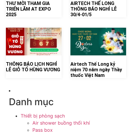
THƯ MỜI THAM GIA
AIRTECH THẾ LONG
TRIỂN LÃM AT EXPO
THÔNG BÁO NGHỈ LỄ
2025
30/4-01/5
THÔNG BÁO LỊCH NGHỈ
Airtech Thế Long kỷ
LỄ GIỖ TỔ HÙNG VƯƠNG
niệm 70 năm ngày Thầy
thuốc Việt Nam
Danh mục
Thiết bị phòng sạch
Air shower buồng thổi khí
Pass box