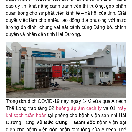
cao uy tín, khả năng cạnh tranh trên thị trường, góp phần
quan trọng cho sự phát triển kinh tế – xã hội của tỉnh. Giải
quyết việc làm cho nhiều lao động địa phương với mức
lương ổn định, chung vai sát cánh cùng Đảng bộ, chính
quyền và nhân dân tỉnh Hải Dương.
Trong đợt dịch COVID-19 này, ngày 14/2 vừa qua Airtech
Thế Long trao tặng 02
buồng áp âm cách ly
và 01
máy
khí sạch tuần hoàn
tại phòng cho bệnh viện sản nhi Hải
Dương. Ông
Vũ Đức Cung – Giám đốc
bệnh viện đại
diện cho bệnh viện đón nhận tấm lòng của Airtech Thế