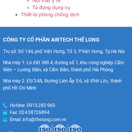
Nội thất y tế
Tủ đựng dụng cụ
Thiết bị phòng chống dịch
CÔNG TY CỔ PHẦN AIRTECH THẾ LONG
Trụ sở: Số 144, phố Việt Hưng, Tổ 3, P.Việt Hưng, Tp.Hà Nội
Nhà máy 1
: Lô đất IN9.4, đường số 1, khu công nghiệp Cẩm
Điền – Lương Điền, xã Cẩm Điền, thành phố Hải Phòng
Nhà máy 2: E5/34A, Đường Liên Ấp 5.6, xã Vĩnh Lộc, thành
phố Hồ Chí Minh
Hotline: 0915.283.960
Fax: 024.38726894
Email: info@thelong.com.vn