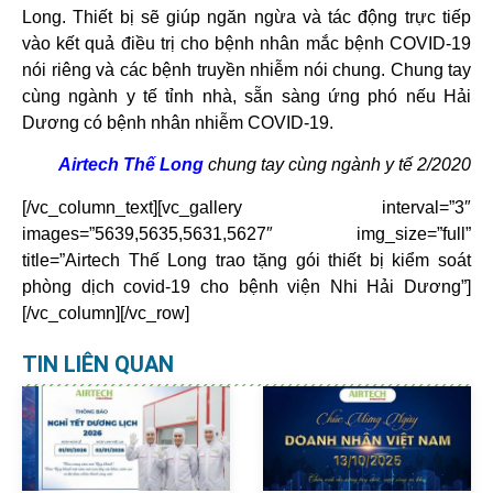
Long. Thiết bị sẽ giúp ngăn ngừa và tác động trực tiếp
vào kết quả điều trị cho bệnh nhân mắc bệnh COVID-19
nói riêng và các bệnh truyền nhiễm nói chung. Chung tay
cùng ngành y tế tỉnh nhà, sẵn sàng ứng phó nếu Hải
Dương có bệnh nhân nhiễm COVID-19.
Airtech Thế Long
chung tay cùng ngành y tế 2/2020
[/vc_column_text][vc_gallery interval=”3″
images=”5639,5635,5631,5627″ img_size=”full”
title=”Airtech Thế Long trao tặng gói thiết bị kiểm soát
phòng dịch covid-19 cho bệnh viện Nhi Hải Dương”]
[/vc_column][/vc_row]
TIN LIÊN QUAN