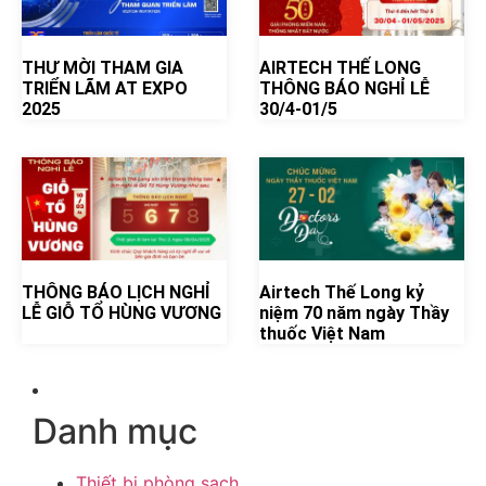
THƯ MỜI THAM GIA
AIRTECH THẾ LONG
TRIỂN LÃM AT EXPO
THÔNG BÁO NGHỈ LỄ
2025
30/4-01/5
THÔNG BÁO LỊCH NGHỈ
Airtech Thế Long kỷ
LỄ GIỖ TỔ HÙNG VƯƠNG
niệm 70 năm ngày Thầy
thuốc Việt Nam
Danh mục
Thiết bị phòng sạch