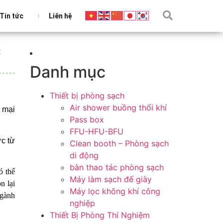
Tin tức
Liên hệ
C
Danh mục
Thiết bị phòng sạch
Air shower buồng thổi khí
 mại
Pass box
FFU-HFU-BFU
ức từ
Clean booth – Phòng sạch
di động
bàn thao tác phòng sạch
ó thể
Máy làm sạch đế giày
n lại
Máy lọc không khí công
ngành
nghiệp
Thiết Bị Phòng Thí Nghiệm