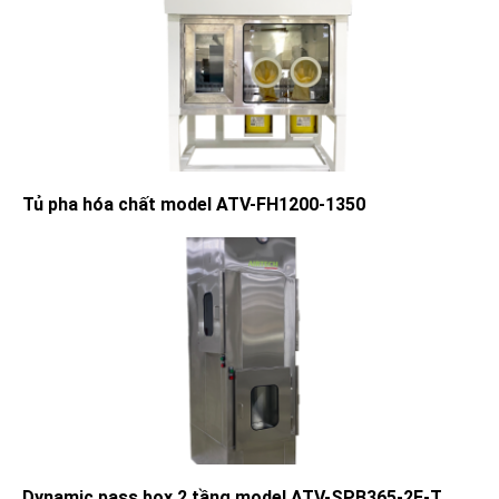
Tủ pha hóa chất model ATV-FH1200-1350
Dynamic pass box 2 tầng model ATV-SPB365-2F-T