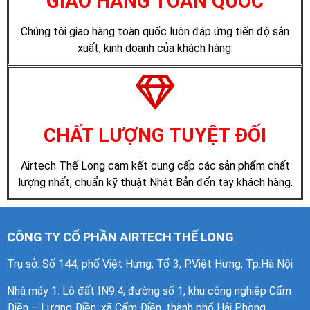
GIAO HÀNG TOÀN QUỐC
Chúng tôi giao hàng toàn quốc luôn đáp ứng tiến độ sản
xuất, kinh doanh của khách hàng.
CHẤT LƯỢNG TUYỆT ĐỐI
Airtech Thế Long cam kết cung cấp các sản phẩm chất
lượng nhất, chuẩn kỹ thuật Nhật Bản đến tay khách hàng.
CÔNG TY CỔ PHẦN AIRTECH THẾ LONG
Trụ sở: Số 144, phố Việt Hưng, Tổ 3, P.Việt Hưng, Tp.Hà Nội
Nhà máy 1
: Lô đất IN9.4, đường số 1, khu công nghiệp Cẩm
Điền – Lương Điền, xã Cẩm Điền, thành phố Hải Phòng