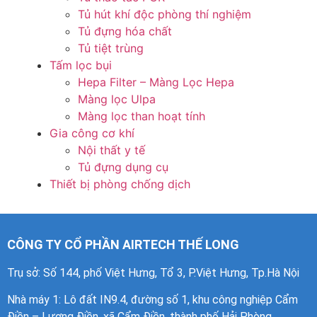
Tủ hút khí độc phòng thí nghiệm
Tủ đựng hóa chất
Tủ tiệt trùng
Tấm lọc bụi
Hepa Filter – Màng Lọc Hepa
Màng lọc Ulpa
Màng lọc than hoạt tính
Gia công cơ khí
Nội thất y tế
Tủ đựng dụng cụ
Thiết bị phòng chống dịch
CÔNG TY CỔ PHẦN AIRTECH THẾ LONG
Trụ sở: Số 144, phố Việt Hưng, Tổ 3, P.Việt Hưng, Tp.Hà Nội
Nhà máy 1
: Lô đất IN9.4, đường số 1, khu công nghiệp Cẩm
Điền – Lương Điền, xã Cẩm Điền, thành phố Hải Phòng