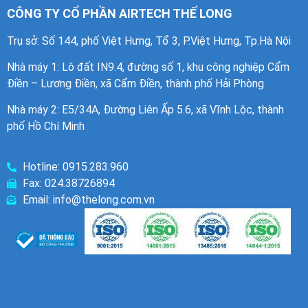
CÔNG TY CỔ PHẦN AIRTECH THẾ LONG
Trụ sở: Số 144, phố Việt Hưng, Tổ 3, P.Việt Hưng, Tp.Hà Nội
Nhà máy 1
: Lô đất IN9.4, đường số 1, khu công nghiệp Cẩm
Điền – Lương Điền, xã Cẩm Điền, thành phố Hải Phòng
Nhà máy 2: E5/34A, Đường Liên Ấp 5.6, xã Vĩnh Lộc, thành
phố Hồ Chí Minh
Hotline: 0915.283.960
Fax: 024.38726894
Email: info@thelong.com.vn