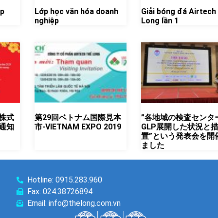
ập
Lớp học văn hóa doanh
Giải bóng đá Airtech
nghiệp
Long lần 1
株式
第29回ベトナム国際見本
”各地域の検査センタ
通知
市-VIETNAM EXPO 2019
GLP展開した状況と
置”という発表会を開
ました
Hotline: 0915.283.960
Fax: 024.38726894
Email: info@thelong.com.vn