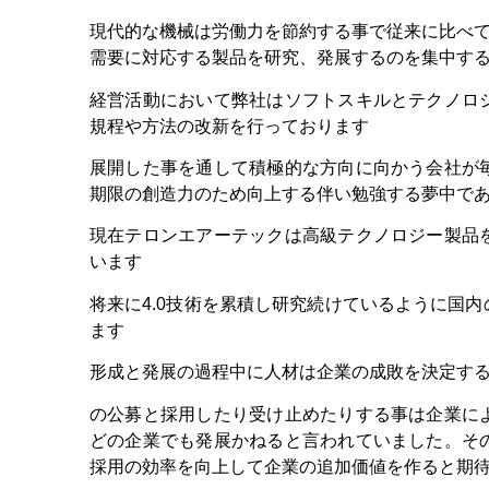
現代的な機械は労働力を節約する事で従来に比べて
需要に対応する製品を研究、発展するのを集中す
経営活動において弊社はソフトスキルとテクノロ
規程や方法の改新を行っております
展開した事を通して積極的な方向に向かう会社が
期限の創造力のため向上する伴い勉強する夢中で
現在テロンエアーテックは高級テクノロジー製品
います
将来に4.0技術を累積し研究続けているように国
ます
形成と発展の過程中に人材は企業の成敗を決定する
の公募と採用したり受け止めたりする事は企業に
どの企業でも発展かねると言われていました。そ
採用の効率を向上して企業の追加価値を作ると期