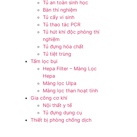
Tủ an toàn sinh học
Bàn thí nghiệm
Tủ cấy vi sinh
Tủ thao tác PCR
Tủ hút khí độc phòng thí
nghiệm
Tủ đựng hóa chất
Tủ tiệt trùng
Tấm lọc bụi
Hepa Filter – Màng Lọc
Hepa
Màng lọc Ulpa
Màng lọc than hoạt tính
Gia công cơ khí
Nội thất y tế
Tủ đựng dụng cụ
Thiết bị phòng chống dịch