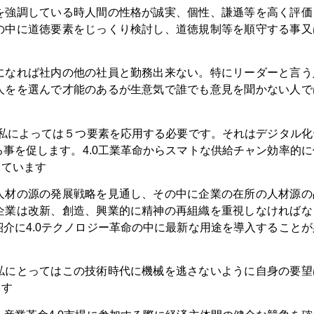
を強調している時人間の性格が誠実、個性、謙遜等を高く評価
の中に道徳要素をじっくり検討し、道徳規制等を順守する事又
になれば社内の他の社員と勤務出来ない。特にリーダーと言う
人をを選んで才能のあるが生意気で誰でも意見を聞かない人で
に私によっては５つ要素を応用する必要です。それはデジタル化
事を促します。4.0工業革命からスマトな供給チャン効率的に
しています
人材の源の発展戦略を見通し、その中に企業の在所の人材源の
企業は改新、創造、興業的に精神の再組織を重視しなければな
介に4.0テクノロジー革命の中に最新な用途を導入することが
私にとってはこの技術時代に機械を逃さないように自身の要望
ます