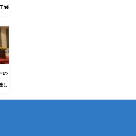
 Thế
ーの
措
催し