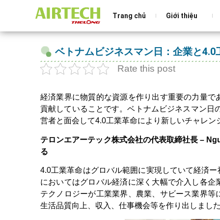
Trang chủ
Giới thiệu
ベトナムビジネスマン日：企業と4.0
Rate this post
経済業界に物質的な資源を作り出す重要の力量で
貢献していることです。ベトナムビジネスマン日の十
営者と面会して4.0工業革命により新しいチャレ
テロンエアーテック株式会社の代表取締社長 –
Ng
る
4.0工業革命はグロバル範囲に実現していて経済
においてはグロバル経済に深く大幅で介入し各企
テクノロジーが工業業界、農業、サビース業界等
生活品質向上、収入、仕事機会等を作り出しまし