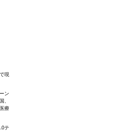
で現
ーン
国、
医療
0テ