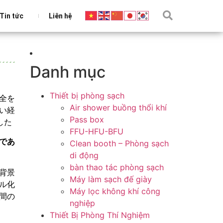
Tin tức
Liên hệ
Danh mục
Thiết bị phòng sạch
全を
Air shower buồng thổi khí
い経
Pass box
した
FFU-HFU-BFU
であ
Clean booth – Phòng sạch
di động
bàn thao tác phòng sạch
背景
Máy làm sạch đế giày
ル化
Máy lọc không khí công
間の
nghiệp
Thiết Bị Phòng Thí Nghiệm