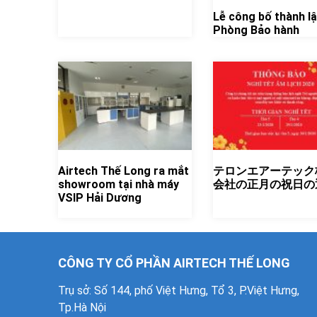
Lễ công bố thành l
Phòng Bảo hành
Airtech Thế Long ra mắt
テロンエアーテック
showroom tại nhà máy
会社の正月の祝日の
VSIP Hải Dương
CÔNG TY CỔ PHẦN AIRTECH THẾ LONG
Trụ sở: Số 144, phố Việt Hưng, Tổ 3, P.Việt Hưng,
Tp.Hà Nội