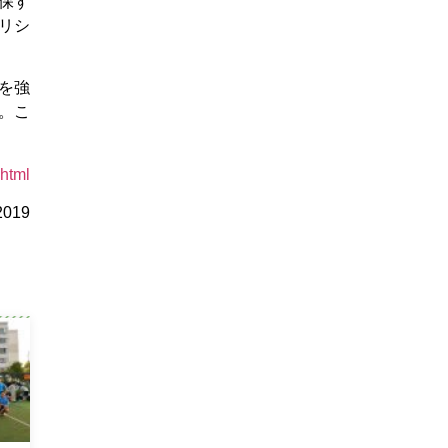
保す
リシ
を強
。こ
html
2019