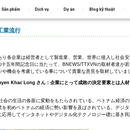
Sản phẩm
Dịch vụ
Dự án
Blog kỹ thuật
工業流行
あり各企業は経営者として製造業、営業、世界に侵入し社会安
五年間記念日に当たって、BNEWS/TTXVNの取材者達が若
ンジや機会を考慮している事について貴重な意見を取材していま
uyen Khac Long
さん：企業にとって成敗の決定要素とは人材
ー社会の生活の各面に変動をもたらされている。ベトナム経済の
業を初めベトナムの経済に勢い影響を及ばされている。デジタ
に応用してインタネットやデジタル化テクノロジー礎に基き民
た