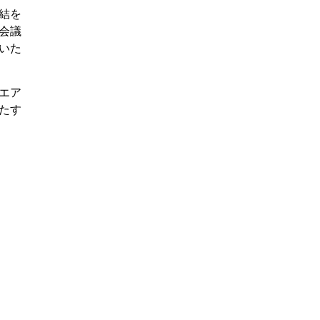
総結を
も会議
ていた
ンエア
たす