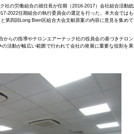
ーテック社の労働組合の就任長が任期（2016-2017）会社組合活動
2017-2022任期組合の執行委員会の選定を行った。本大会では
正と第四回Long Bien区組合大会文献原案の内容に意見を集め
労働組合からの指導やテロンエアーテック社の役員会の基づきテロ
争の活動が幅広い範囲で行われて会社の発展に重要な役割を果