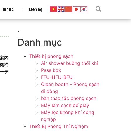
Tin tức
Liên hệ
Danh mục
Thiết bị phòng sạch
行案内
Air shower buồng thổi khí
会機構
Pass box
アーテ
FFU-HFU-BFU
Clean booth – Phòng sạch
di động
bàn thao tác phòng sạch
Máy làm sạch đế giày
Máy lọc không khí công
nghiệp
Thiết Bị Phòng Thí Nghiệm