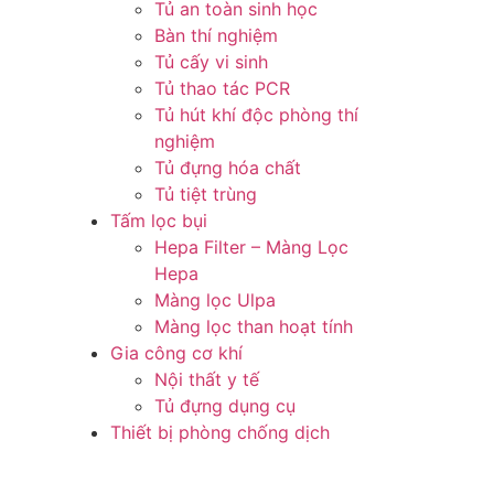
Tủ an toàn sinh học
Bàn thí nghiệm
Tủ cấy vi sinh
Tủ thao tác PCR
Tủ hút khí độc phòng thí
nghiệm
Tủ đựng hóa chất
Tủ tiệt trùng
Tấm lọc bụi
Hepa Filter – Màng Lọc
Hepa
Màng lọc Ulpa
Màng lọc than hoạt tính
Gia công cơ khí
Nội thất y tế
Tủ đựng dụng cụ
Thiết bị phòng chống dịch