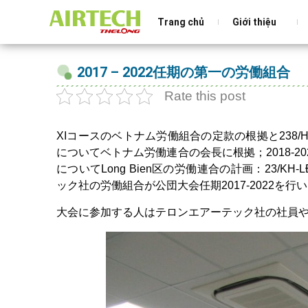
Trang chủ
Giới thiệu
2017 – 2022任期の第一の労働組合
Rate this post
XIコースのベトナム労働組合の定款の根拠と238/H
についてベトナム労働連合の会長に根拠；2018-20
についてLong Bien区の労働連合の計画：23/KH-LĐ
ック社の労働組合が公団大会任期2017-2022を行
大会に参加する人はテロンエアーテック社の社員や