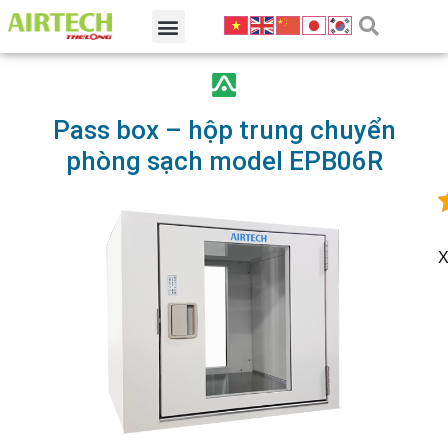
Pass box – hộp trung chuyển
phòng sạch model EPB06R
X