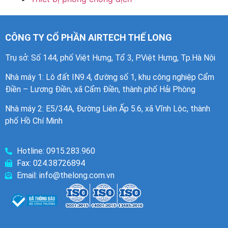
CÔNG TY CỔ PHẦN AIRTECH THẾ LONG
Trụ sở: Số 144, phố Việt Hưng, Tổ 3, P.Việt Hưng, Tp.Hà Nội
Nhà máy 1
: Lô đất IN9.4, đường số 1, khu công nghiệp Cẩm
Điền – Lương Điền, xã Cẩm Điền, thành phố Hải Phòng
Nhà máy 2: E5/34A, Đường Liên Ấp 5.6, xã Vĩnh Lộc, thành
phố Hồ Chí Minh
Hotline: 0915.283.960
Fax: 024.38726894
Email: info@thelong.com.vn