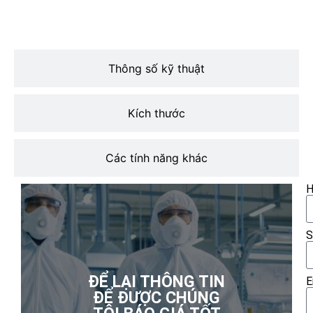
Thông số kỹ thuật
Kích thước
Các tính năng khác
H
S
ĐỂ LẠI THÔNG TIN
E
ĐỂ ĐƯỢC CHÚNG