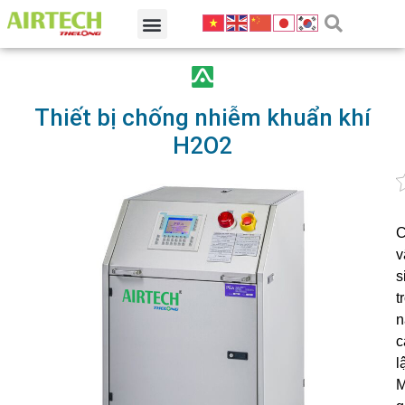
Thiết bị chống nhiễm khuẩn khí
H2O2
C
v
s
t
n
c
l
M