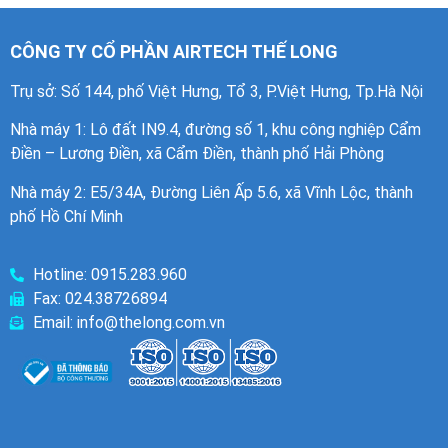
CÔNG TY CỔ PHẦN AIRTECH THẾ LONG
Trụ sở: Số 144, phố Việt Hưng, Tổ 3, P.Việt Hưng, Tp.Hà Nội
Nhà máy 1
: Lô đất IN9.4, đường số 1, khu công nghiệp Cẩm
Điền – Lương Điền, xã Cẩm Điền, thành phố Hải Phòng
Nhà máy 2: E5/34A, Đường Liên Ấp 5.6, xã Vĩnh Lộc, thành
phố Hồ Chí Minh
Hotline: 0915.283.960
Fax: 024.38726894
Email: info@thelong.com.vn