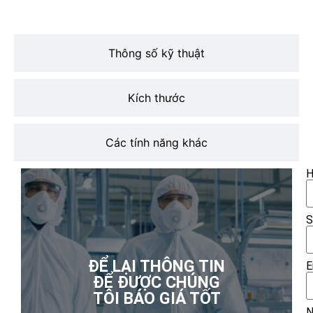
Thông số kỹ thuật
Kích thước
Các tính năng khác
H
S
ĐỂ LẠI THÔNG TIN
E
ĐỂ ĐƯỢC CHÚNG
TÔI BÁO GIÁ TỐT
N