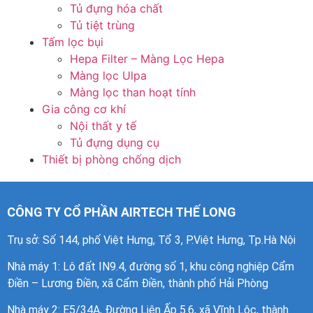
Tủ đựng hóa chất
Tủ tiệt trùng
Tấm lọc bụi
Hepa Filter – Màng Lọc Hepa
Màng lọc Ulpa
Màng lọc than hoạt tính
Gia công cơ khí
Nội thất y tế
Tủ đựng dụng cụ
Thiết bị phòng chống dịch
CÔNG TY CỔ PHẦN AIRTECH THẾ LONG
Trụ sở: Số 144, phố Việt Hưng, Tổ 3, P.Việt Hưng, Tp.Hà Nội
Nhà máy 1
: Lô đất IN9.4, đường số 1, khu công nghiệp Cẩm
Điền – Lương Điền, xã Cẩm Điền, thành phố Hải Phòng
Nhà máy 2: E5/34A, Đường Liên Ấp 5.6, xã Vĩnh Lộc, thành