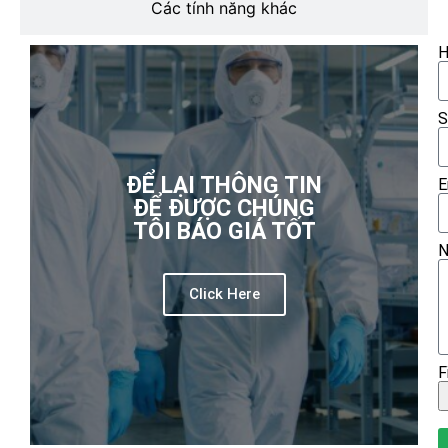
Các tính năng khác
H
S
ĐỂ LẠI THÔNG TIN
E
ĐỂ ĐƯỢC CHÚNG
TÔI BÁO GIÁ TỐT
N
Click Here
F